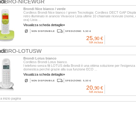
ndi
BRO-NICEWGR
Brondi Nice bianco / verde
Cordless Brondi Nice bianco / green Tecnologia: Cordless DECT GAP Displa
retro illuminato in arancio Vivavoce Lista ultime 10 chiamate ricevute (nome, 
ora) Lista ...
Visualizza scheda dettaglio»
NON DISPONIBILE
SPEDIZIONE: 5,50 €
25,
90 €
IVA inclusa
ndi
BRO-LOTUSW
Brondi Lotus bianco
Cordless Brondi Lotus bianco.
l telefono senza fili LOTUS della Brondi è una ottima soluzione per l'esigenza
domestica perché grazie alla sua funzione ECO ...
Visualizza scheda dettaglio»
NON DISPONIBILE
SPEDIZIONE: 5,50 €
20,
90 €
IVA inclusa
a inizio pagina