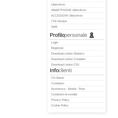
Ultimi Arrivi
SMARTPHONE Ultimi Arrivi
ACCESSORI Ultimi Arrivi
I Più Venduti
Saldi
Profilo
personale
Login
Registrati
Download Listino Sintetico
Download Listino Completo
Download Listino CSV
Info
clienti
Chi Siamo
Contattaci
Assistenza - Moduli - Rma
Condizioni di vendita
Privacy Policy
Cookie Policy