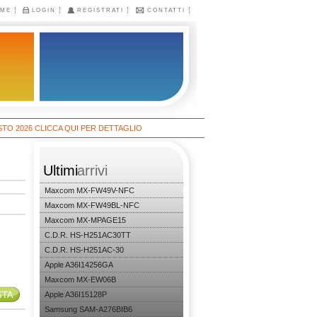
ME
LOGIN
REGISTRATI
CONTATTI
26 CLICCA QUI PER DETTAGLIO
Ultimi
arrivi
Maxcom MX-FW49V-NFC
Maxcom MX-FW49BL-NFC
Maxcom MX-MPAGE15
C.D.R. HS-H251AC30TT
C.D.R. HS-H251AC-30
Apple A36I14256GA
Maxcom MX-EW06B
Apple A36I15128P
Samsung SAM-A276BIB6