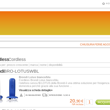
HO
CHIUSURA FERIE AGOSTO 20
dless
Cordless
a per:
prezzo crescente
|
marca
|
nome
|
disponibilità
ndi
BRO-LOTUSWBL
Brondi Lotus bianco/blu
Cordless Brondi Lotus bianco/blu.
l telefono senza fili LOTUS della Brondi è una ottima soluzione per l'esigenza
domestica perché grazie alla sua funzione ...
Visualizza scheda dettaglio»
IN MAGAZZINO
SPEDIZIONE: 5,50 €
20,
90 €
IVA inclusa