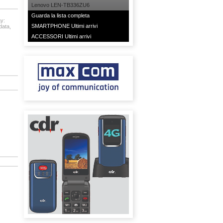
Lenovo LEN-TB336ZU6
Guarda la lista completa
y:
SMARTPHONE Ultimi arrivi
data,
ACCESSORI Ultimi arrivi