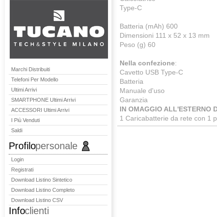
Type-C
Batteria (mAh) 600
Dimensioni 111 x 52 x 13 mm
Peso (g) 60
Nella confezione
:
Marchi Distribuiti
Cavetto USB Type-C
Telefoni Per Modello
Batteria
Ultimi Arrivi
Manuale d'uso
Garanzia
SMARTPHONE Ultimi Arrivi
IN OMAGGIO ALL'ESTERNO 
ACCESSORI Ultimi Arrivi
1 Caricabatterie da rete con 1 
I Più Venduti
Saldi
Profilo
personale
Login
Registrati
Download Listino Sintetico
Download Listino Completo
Download Listino CSV
Info
clienti