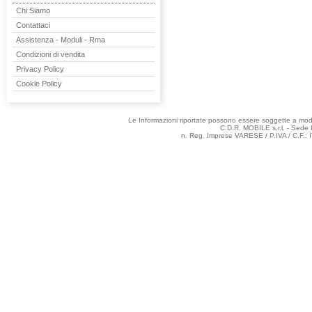
Chi Siamo
Contattaci
Assistenza - Moduli - Rma
Condizioni di vendita
Privacy Policy
Cookie Policy
Le Informazioni riportate possono essere soggette a modifi
C.D.R. MOBILE s.r.l. - Sede 
n. Reg. Imprese VARESE / P.IVA / C.F.: