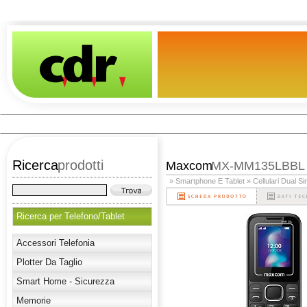
Ricerca
prodotti
Maxcom
MX-MM135LBBL
» Smartphone E Tablet
» Cellulari Dual S
Ricerca per Telefono/Tablet
Accessori Telefonia
Plotter Da Taglio
Smart Home - Sicurezza
Memorie