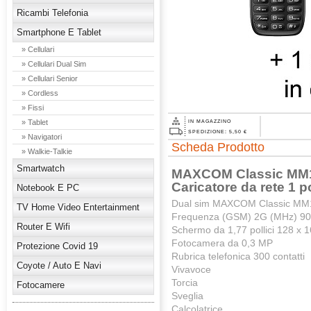
Ricambi Telefonia
Smartphone E Tablet
» Cellulari
» Cellulari Dual Sim
» Cellulari Senior
» Cordless
» Fissi
» Tablet
IN MAGAZZINO
SPEDIZIONE: 5,50 €
» Navigatori
Scheda Prodotto
» Walkie-Talkie
Smartwatch
MAXCOM Classic MM13
Caricatore da rete 1 
Notebook E PC
Dual sim MAXCOM Classic MM1
TV Home Video Entertainment
Frequenza (GSM) 2G (MHz) 90
Router E Wifi
Schermo da 1,77 pollici 128 x 1
Fotocamera da 0,3 MP
Protezione Covid 19
Rubrica telefonica 300 contatti
Coyote / Auto E Navi
Vivavoce
Torcia
Fotocamere
Sveglia
Calcolatrice