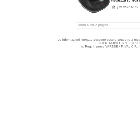
Visualizza scheda d
IN MAGAZZINO
Torna a inizio pagina
Le Informazioni riportate possono essere soggette a modifi
C.D.R. MOBILE s.r.l. - Sede 
n. Reg. Imprese VARESE / P.IVA / C.F.: