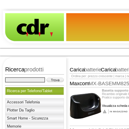
Ricerca
prodotti
Carica
batterie
Carica
batter
Ordina per:
prezzo crescente
|
marca
|
n
Maxcom
MX-BASEMM82
Ricerca per Telefono/Tablet
Basetta supporto
Ricambio originale
Pratico supporto d
Accessori Telefonia
Visualizza scheda d
Plotter Da Taglio
IN MAGAZZINO
Smart Home - Sicurezza
Memorie