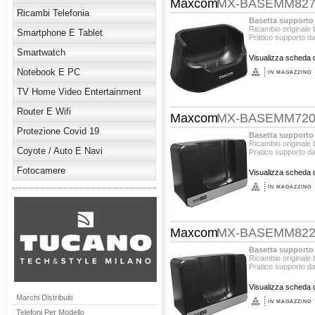
Maxcom
MX-BASEMM82
Ricambi Telefonia
Basetta supporto
Ricambio originale
Smartphone E Tablet
Pratico supporto d
Smartwatch
Visualizza scheda d
Notebook E PC
IN MAGAZZINO
TV Home Video Entertainment
Router E Wifi
Maxcom
MX-BASEMM72
Protezione Covid 19
Basetta supporto
Ricambio originale
Coyote / Auto E Navi
Pratico supporto d
Fotocamere
Visualizza scheda d
IN MAGAZZINO
Maxcom
MX-BASEMM82
Basetta supporto
Ricambio originale
Pratico supporto d
Visualizza scheda d
Marchi Distribuiti
IN MAGAZZINO
Telefoni Per Modello