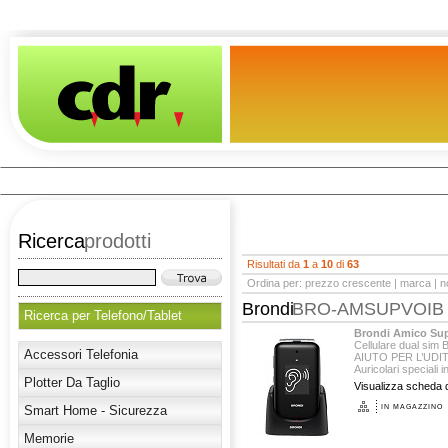
Ricerca
prodotti
Risultati da
1
a
10
di
63
Ordina per:
prezzo crescente
|
marca
|
n
Brondi
BRO-AMSUPVOIB
Ricerca per Telefono/Tablet
Brondi Amico Supe
Cellulare dual sim 
Accessori Telefonia
AIUTO PER L’UDITO
Auricolari speciali i
Plotter Da Taglio
Visualizza scheda d
Smart Home - Sicurezza
IN MAGAZZINO
Memorie