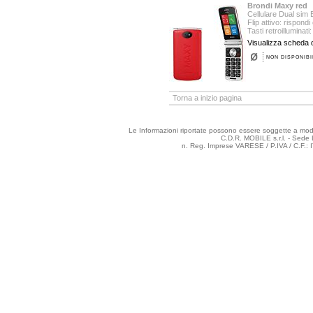
Brondi Maxy red
Cellulare Dual sim 
Flip attivo: rispond
Tasti retroilluminati:
Visualizza scheda d
NON DISPONIBI
Torna a inizio pagina
Le Informazioni riportate possono essere soggette a modifi
C.D.R. MOBILE s.r.l. - Sede 
n. Reg. Imprese VARESE / P.IVA / C.F.: