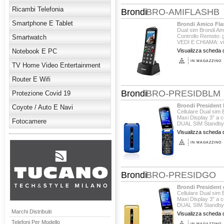
Ricambi Telefonia
Brondi
BRO-AMIFLASHB
Smartphone E Tablet
Brondi Amico Fla
Dual sim Brondi Am
Controllo Remoto: g
Smartwatch
VEDI E CHIAMA: visua
Notebook E PC
Visualizza scheda d
IN MAGAZZINO
TV Home Video Entertainment
Router E Wifi
Brondi
BRO-PRESIDBLM
Protezione Covid 19
Brondi President 
Coyote / Auto E Navi
Cellulare Dual sim
Maxi Display 3” a c
Fotocamere
DUAL SIM Standby 
GSM quadri band ..
Visualizza scheda d
IN MAGAZZINO
Brondi
BRO-PRESIDGO
Brondi President 
Cellulare Dual sim
Maxi Display 3” a c
DUAL SIM Standby 
GSM quadri band ..
Marchi Distribuiti
Visualizza scheda d
Telefoni Per Modello
IN MAGAZZINO