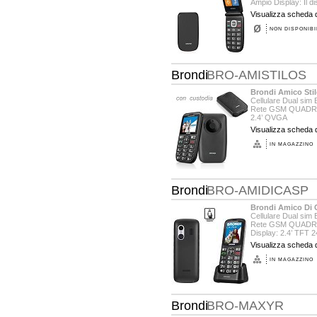
Ampio Display: Il dis
Visualizza scheda d
NON DISPONIBI
Brondi
BRO-AMISTILOS
Brondi Amico Sti
Cellulare Dual sim 
Rete GSM QUADRI b
2.4’ QVGA
Fotocamera: 1,3 M
Visualizza scheda d
IN MAGAZZINO
Brondi
BRO-AMIDICASP
Brondi Amico Di 
Cellulare Dual sim 
Rete GSM QUADRI 
Display: 2.4’ TFT 
Fotocamera: 1,3 Mp
Visualizza scheda d
IN MAGAZZINO
Brondi
BRO-MAXYR