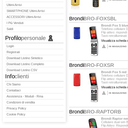
Ultimi Arrivi
SMARTPHONE Ultimi Arrivi
ACCESSORI Ultimi Arrivi
Brondi
BRO-FOXSBL
I Più Venduti
Brondi Fox S blu
Saldi
Telefono cellulare 
Flip attivo: rispond
Tasti retroilluminati: 
Profilo
personale
Visualizza scheda d
Login
IN MAGAZZINO
Registrati
Download Listino Sintetico
Download Listino Completo
Brondi
BRO-FOXSR
Download Listino CSV
Brondi Fox S red
Info
clienti
Telefono cellulare 
Flip attivo: rispond
Tasti retroilluminati:
Chi Siamo
Visualizza scheda d
Contattaci
IN MAGAZZINO
Assistenza - Moduli - Rma
Condizioni di vendita
Privacy Policy
Brondi
BRO-RAPTORB
Cookie Policy
Brondi Raptor ne
Cellulare dual sim 
Flip Attivo: Rispond