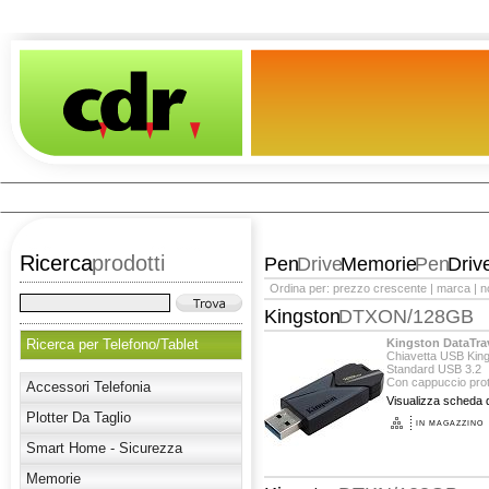
Ricerca
prodotti
Pen
Drive
Memorie
Pen
Driv
Ordina per:
prezzo crescente
|
marca
|
n
Kingston
DTXON/128GB
Ricerca per Telefono/Tablet
Kingston DataTra
Chiavetta USB Kin
Standard USB 3.2
Con cappuccio prote
Accessori Telefonia
Visualizza scheda d
Plotter Da Taglio
IN MAGAZZINO
Smart Home - Sicurezza
Memorie