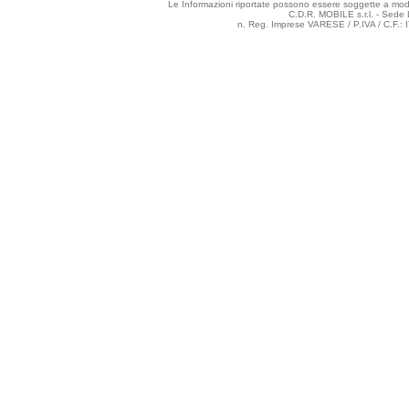
Le Informazioni riportate possono essere soggette a modifi
C.D.R. MOBILE s.r.l. - Sede 
n. Reg. Imprese VARESE / P.IVA / C.F.: