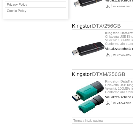
Visualizza scheda d
Privacy Policy
IN MAGAZZINO
Cookie Policy
Kingston
DTX/256GB
Kingston DataTra
Chiavetta USB Kin
Velocità: 100MB/s in
Conforme allo stand
Visualizza scheda d
IN MAGAZZINO
Kingston
DTXM/256GB
Kingston DataTra
Chiavetta USB Kin
Velocità: 100MB/s in
Conforme allo stand
Visualizza scheda d
IN MAGAZZINO
Torna a inizio pagina