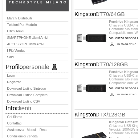
Kingston
DT70/64GB
Marchi Distribuiti
Pendrive Kingsto
Telefoni Per Modello
Chiavetta USB-C a
Conforme allo stan
Ultimi Arrivi
Compatibile con: Wi
SMARTPHONE Ultimi Arrivi
Visualizza scheda d
ACCESSORI Ultimi Arrivi
IN MAGAZZINO
I Più Venduti
Saldi
Kingston
DT70/128GB
Profilo
personale
Pendrive Kingsto
Login
Chiavetta USB-C a
Conforme allo stan
Registrati
Compatibile con: Wi
Visualizza scheda d
Download Listino Sintetico
Download Listino Completo
IN MAGAZZINO
Download Listino CSV
Info
clienti
Kingston
DTX/128GB
Chi Siamo
Kingston DataTra
Contattaci
Chiavetta USB Kin
Velocità: 100MB/s in
Assistenza - Moduli - Rma
Conforme allo stand
Condizioni di vendita