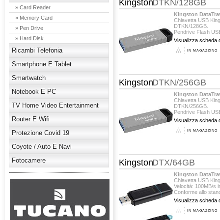
Kingston
DTKN/128GB
» Card Reader
Kingston DataTra
» Memory Card
Chiavetta USB Kin
DTKN/128GB.
» Pen Drive
Pendrive Flash USB
protettivo.
» Hard Disk
Visualizza scheda d
Ricambi Telefonia
IN MAGAZZINO
Smartphone E Tablet
Smartwatch
Kingston
DTKN/256GB
Notebook E PC
Kingston DataTra
Chiavetta USB Kin
TV Home Video Entertainment
DTKN/256GB.
Pendrive Flash USB
protettivo.
Router E Wifi
Visualizza scheda d
IN MAGAZZINO
Protezione Covid 19
Coyote / Auto E Navi
Fotocamere
Kingston
DTX/64GB
Kingston DataTra
Chiavetta USB King
Velocità: 100MB/s in
Conforme allo stand
Visualizza scheda d
IN MAGAZZINO