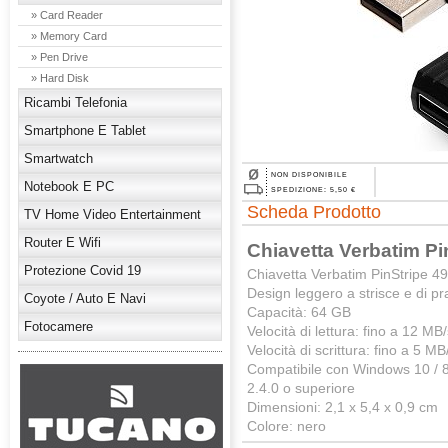
» Card Reader
» Memory Card
» Pen Drive
» Hard Disk
Ricambi Telefonia
Smartphone E Tablet
Smartwatch
NON DISPONIBILE
Notebook E PC
SPEDIZIONE: 5,50 €
Scheda Prodotto
TV Home Video Entertainment
Router E Wifi
Chiavetta Verbatim P
Protezione Covid 19
Chiavetta Verbatim PinStripe 
Design leggero a strisce e di pra
Coyote / Auto E Navi
Capacità: 64 GB
Fotocamere
Velocità di lettura: fino a 12 MB
Velocità di scrittura: fino a 5 M
Compatibile con Windows 10 / 8 
2.4.0 o superiore
Dimensioni: 2,1 x 5,4 x 0,9 cm
Colore: nero