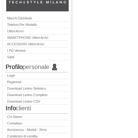
Marchi Distribuiti
Telefoni Per Modello
Ultimi Arrivi
SMARTPHONE Ultimi Arrivi
ACCESSORI Ultimi Arrivi
I Più Venduti
Saldi
Profilo
personale
Login
Registrati
Download Listino Sintetico
Download Listino Completo
Download Listino CSV
Info
clienti
Chi Siamo
Contattaci
Assistenza - Moduli - Rma
Condizioni di vendita