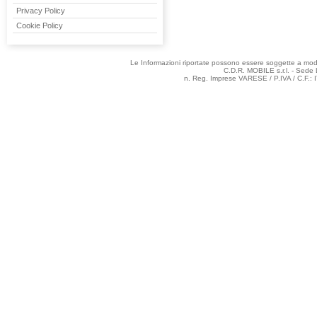
Privacy Policy
Cookie Policy
Le Informazioni riportate possono essere soggette a modifi
C.D.R. MOBILE s.r.l. - Sede 
n. Reg. Imprese VARESE / P.IVA / C.F.: