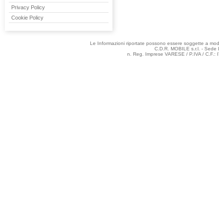
Privacy Policy
Cookie Policy
Le Informazioni riportate possono essere soggette a modifi
C.D.R. MOBILE s.r.l. - Sede 
n. Reg. Imprese VARESE / P.IVA / C.F.: