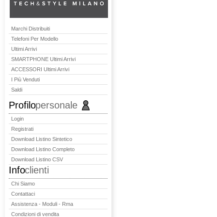
Marchi Distribuiti
Telefoni Per Modello
Ultimi Arrivi
SMARTPHONE Ultimi Arrivi
ACCESSORI Ultimi Arrivi
I Più Venduti
Saldi
Profilo
personale
Login
Registrati
Download Listino Sintetico
Download Listino Completo
Download Listino CSV
Info
clienti
Chi Siamo
Contattaci
Assistenza - Moduli - Rma
Condizioni di vendita