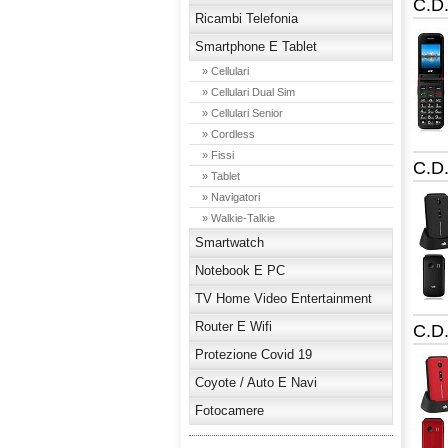
C.D
Ricambi Telefonia
Smartphone E Tablet
» Cellulari
» Cellulari Dual Sim
» Cellulari Senior
» Cordless
» Fissi
C.D
» Tablet
» Navigatori
» Walkie-Talkie
Smartwatch
Notebook E PC
TV Home Video Entertainment
Router E Wifi
C.D
Protezione Covid 19
Coyote / Auto E Navi
Fotocamere