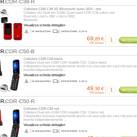
.R.
CDR-C38-R
Cellulare CDR C38 2G Bluetooth tasto SOS - red
Cellulare 2G Dual sim GSM) Quad band CDR-C38 colore red.
Dual sim ( micro-SIM + micro-SIM)
Bluetooth
Grande schermo esterno da 1.77 pollici che ...
Visualizza scheda dettaglio»
IN MAGAZZINO
SPEDIZIONE: 5,50 €
69,
89 €
IVA inclusa
.R.
CDR-C50-B
Cellulare CDR-C50 black
Cellulare Dual sim GSM CDR modello C50. Colore black.
Il dispositivo funziona regolarmente anche con una sola sim card che può e
inserita indipendentemente ...
Visualizza scheda dettaglio»
IN MAGAZZINO
SPEDIZIONE: 5,50 €
49,
90 €
IVA inclusa
.R.
CDR-C50-R
Cellulare CDR-C50 red
Cellulare Dual sim GSM CDR modello C50. Colore red.
Il dispositivo funziona regolarmente anche con una sola sim card che può e
inserita indipendentemente ...
Visualizza scheda dettaglio»
IN MAGAZZINO
SPEDIZIONE: 5,50 €