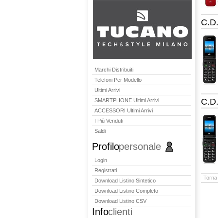
C.D
Marchi Distribuiti
Telefoni Per Modello
Ultimi Arrivi
C.D
SMARTPHONE Ultimi Arrivi
ACCESSORI Ultimi Arrivi
I Più Venduti
Saldi
Profilo
personale
Login
Registrati
Torna 
Download Listino Sintetico
Download Listino Completo
Download Listino CSV
Info
clienti