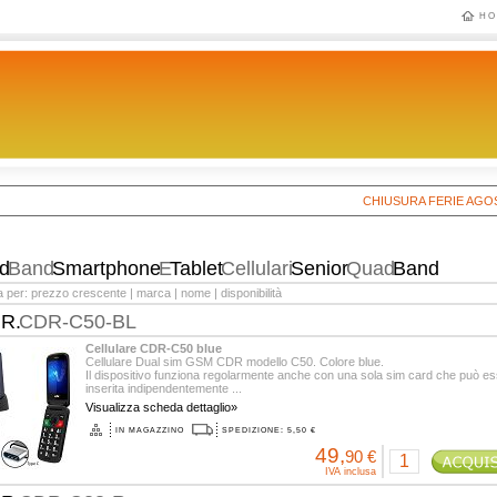
HO
CHIUSURA FERIE AGOSTO 2
ad
Band
Smartphone
E
Tablet
Cellulari
Senior
Quad
Band
a per:
prezzo crescente
|
marca
|
nome
|
disponibilità
.R.
CDR-C50-BL
Cellulare CDR-C50 blue
Cellulare Dual sim GSM CDR modello C50. Colore blue.
Il dispositivo funziona regolarmente anche con una sola sim card che può e
inserita indipendentemente ...
Visualizza scheda dettaglio»
IN MAGAZZINO
SPEDIZIONE: 5,50 €
49,
90 €
IVA inclusa