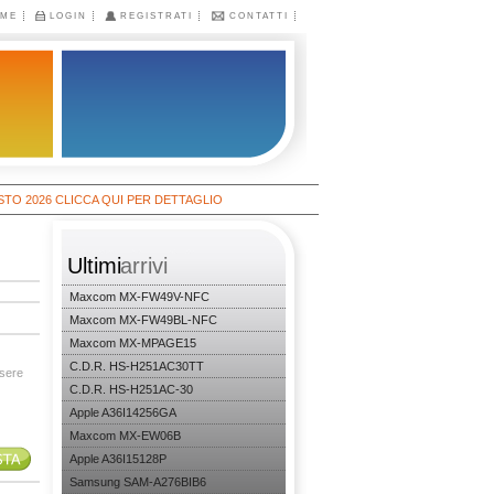
ME
LOGIN
REGISTRATI
CONTATTI
026 CLICCA QUI PER DETTAGLIO
Ultimi
arrivi
Maxcom MX-FW49V-NFC
Maxcom MX-FW49BL-NFC
Maxcom MX-MPAGE15
C.D.R. HS-H251AC30TT
ssere
C.D.R. HS-H251AC-30
Apple A36I14256GA
Maxcom MX-EW06B
Apple A36I15128P
Samsung SAM-A276BIB6