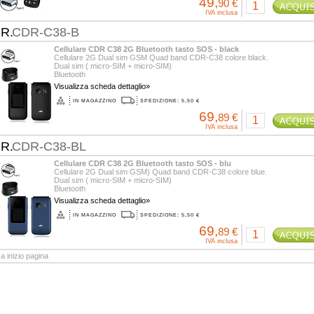
49,
90 €
IVA inclusa
.R.
CDR-C38-B
Cellulare CDR C38 2G Bluetooth tasto SOS - black
Cellulare 2G Dual sim GSM Quad band CDR-C38 colore black.
Dual sim ( micro-SIM + micro-SIM)
Bluetooth
Grande schermo esterno da 1.77 pollici che ...
Visualizza scheda dettaglio»
IN MAGAZZINO
SPEDIZIONE: 5,50 €
69,
89 €
IVA inclusa
.R.
CDR-C38-BL
Cellulare CDR C38 2G Bluetooth tasto SOS - blu
Cellulare 2G Dual sim GSM) Quad band CDR-C38 colore blue.
Dual sim ( micro-SIM + micro-SIM)
Bluetooth
Grande schermo esterno da 1.77 pollici che ...
Visualizza scheda dettaglio»
IN MAGAZZINO
SPEDIZIONE: 5,50 €
69,
89 €
IVA inclusa
a inizio pagina