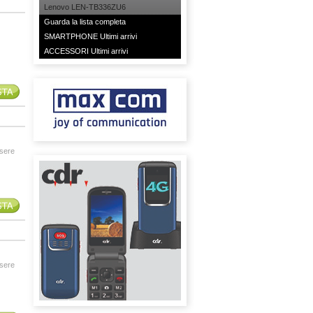
Lenovo LEN-TB336ZU6
Guarda la lista completa
SMARTPHONE Ultimi arrivi
ACCESSORI Ultimi arrivi
ssere
ssere