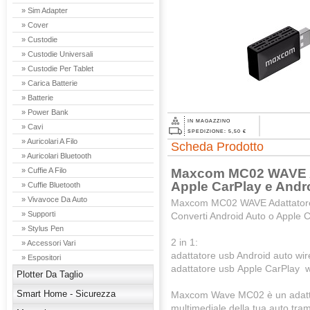
» Sim Adapter
» Cover
» Custodie
» Custodie Universali
» Custodie Per Tablet
» Carica Batterie
» Batterie
» Power Bank
IN MAGAZZINO
» Cavi
SPEDIZIONE: 5,50 €
» Auricolari A Filo
Scheda Prodotto
» Auricolari Bluetooth
Maxcom MC02 WAVE Ad
» Cuffie A Filo
Apple CarPlay e Andr
» Cuffie Bluetooth
» Vivavoce Da Auto
Maxcom MC02 WAVE Adattatore W
» Supporti
Converti Android Auto o Apple C
» Stylus Pen
2 in 1:
» Accessori Vari
adattatore usb Android auto wir
» Espositori
adattatore usb Apple CarPlay w
Plotter Da Taglio
Smart Home - Sicurezza
Maxcom Wave MC02 è un adattat
multimediale della tua auto tram