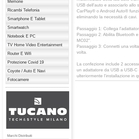
Memorie
USB dell'auto e associarlo allo
Ricambi Telefonia
CarPlay® o Android Auto® funzi
eliminando la necessità di cavi.
Smartphone E Tablet
Smartwatch
Passaggio 1: Collega l'adattator
Passaggio 2: Abilita Bluetooth
Notebook E PC
MC02".
TV Home Video Entertainment
Passaggio 3: Connetti una volta
volta.
Router E Wifi
Protezione Covid 19
La confezione include 2 accesso
un adattatore da USB a USB-C 
Coyote / Auto E Navi
ulteriormente l'installazione in 
Fotocamere
Marchi Distribuiti