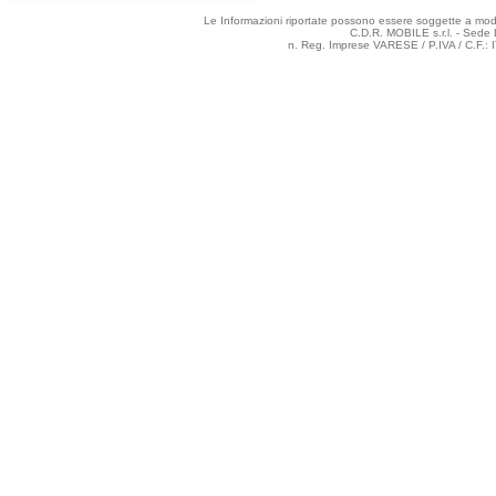
Le Informazioni riportate possono essere soggette a modifi
C.D.R. MOBILE s.r.l. - Sede 
n. Reg. Imprese VARESE / P.IVA / C.F.: