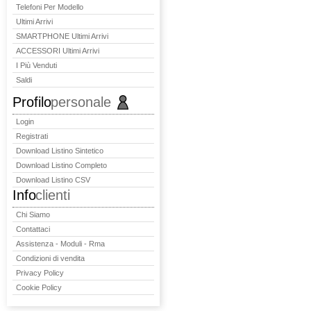
Telefoni Per Modello
Ultimi Arrivi
SMARTPHONE Ultimi Arrivi
ACCESSORI Ultimi Arrivi
I Più Venduti
Saldi
Profilo
personale
Login
Registrati
Download Listino Sintetico
Download Listino Completo
Download Listino CSV
Info
clienti
Chi Siamo
Contattaci
Assistenza - Moduli - Rma
Condizioni di vendita
Privacy Policy
Cookie Policy