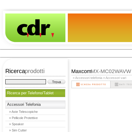
Ricerca
prodotti
Maxcom
MX-MC02WAVW
» Accessori telefonia
» Accessori vari
Ricerca per Telefono/Tablet
Accessori Telefonia
» Aste Telescopiche
» Pellicole Protettive
» Speaker
» Sim Cutter