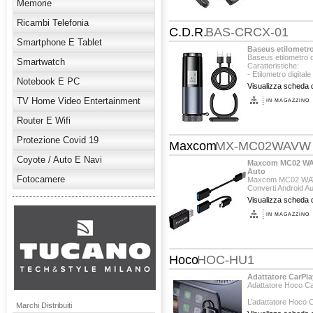
Memorie
Ricambi Telefonia
C.D.R.
BAS-CRCX-01
Smartphone E Tablet
Baseus etilometro
Baseus etilometro 
Smartwatch
Caratteristiche:
- Etilometro digita
Notebook E PC
- Il design senza co
Visualizza scheda d
TV Home Video Entertainment
IN MAGAZZINO
Router E Wifi
Protezione Covid 19
Maxcom
MX-MC02WAVW
Coyote / Auto E Navi
Maxcom MC02 WAVE
Auto
Fotocamere
Maxcom MC02 WAVE 
Converti Android Au
Visualizza scheda d
2 in 1:
adattatore ...
IN MAGAZZINO
Hoco
HOC-HU1
Adattatore CarPl
Adattatore Hoco Ca
L’adattatore Hoco
Marchi Distribuiti
chi desidera utilizza