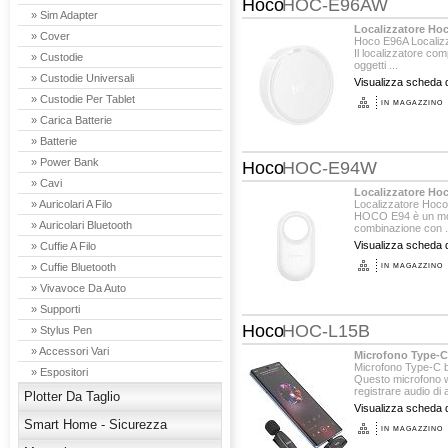
Hoco
HOC-E96AW
» Sim Adapter
Localizzatore Ho
» Cover
Hoco E96A Localizz
Il localizzatore com
» Custodie
oggetti ...
» Custodie Universali
Visualizza scheda d
» Custodie Per Tablet
IN MAGAZZINO
» Carica Batterie
» Batterie
» Power Bank
Hoco
HOC-E94W
» Cavi
Localizzatore Ho
» Auricolari A Filo
Localizzatore Hoco 
HOCO E94 è un mode
» Auricolari Bluetooth
combinazione con .
Visualizza scheda d
» Cuffie A Filo
» Cuffie Bluetooth
IN MAGAZZINO
» Vivavoce Da Auto
» Supporti
Hoco
HOC-L15B
» Stylus Pen
» Accessori Vari
Microfono Type-C
Microfono Type-C b
» Espositori
Questo microfono w
registrare audio di al
Plotter Da Taglio
Visualizza scheda d
Smart Home - Sicurezza
IN MAGAZZINO