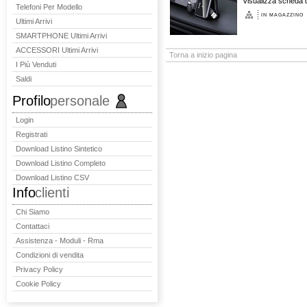
Visualizza scheda d
Telefoni Per Modello
IN MAGAZZINO
Ultimi Arrivi
SMARTPHONE Ultimi Arrivi
ACCESSORI Ultimi Arrivi
Torna a inizio pagina
I Più Venduti
Saldi
Profilo
personale
Login
Registrati
Download Listino Sintetico
Download Listino Completo
Download Listino CSV
Info
clienti
Chi Siamo
Contattaci
Assistenza - Moduli - Rma
Condizioni di vendita
Privacy Policy
Cookie Policy