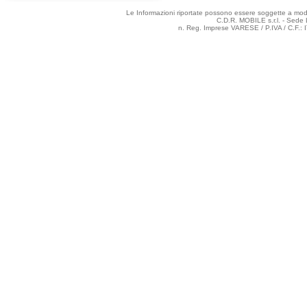
Le Informazioni riportate possono essere soggette a modifi
C.D.R. MOBILE s.r.l. - Sede 
n. Reg. Imprese VARESE / P.IVA / C.F.: