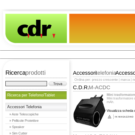
Ricerca
prodotti
Accessori
telefonia
Accesso
Ordina per:
prezzo crescente
|
marca
|
n
C.D.R.
M-ACDC
Ricerca per Telefono/Tablet
Mini trasformato
Mini trasformatore
mAh.
Accessori Telefonia
Visualizza scheda d
» Aste Telescopiche
IN MAGAZZINO
» Pellicole Protettive
» Speaker
» Sim Cutter