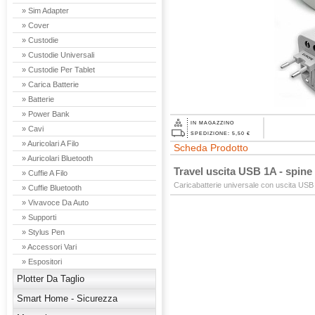
» Sim Adapter
» Cover
» Custodie
» Custodie Universali
» Custodie Per Tablet
» Carica Batterie
» Batterie
» Power Bank
IN MAGAZZINO
» Cavi
SPEDIZIONE: 5,50 €
» Auricolari A Filo
Scheda Prodotto
» Auricolari Bluetooth
Travel uscita USB 1A - spin
» Cuffie A Filo
Caricabatterie universale con uscita USB
» Cuffie Bluetooth
» Vivavoce Da Auto
» Supporti
» Stylus Pen
» Accessori Vari
» Espositori
Plotter Da Taglio
Smart Home - Sicurezza