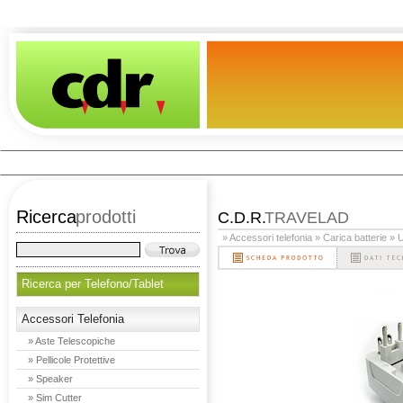
Ricerca
prodotti
C.D.R.
TRAVELAD
» Accessori telefonia
» Carica batterie
» U
Ricerca per Telefono/Tablet
Accessori Telefonia
» Aste Telescopiche
» Pellicole Protettive
» Speaker
» Sim Cutter