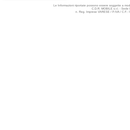
Le Informazioni riportate possono essere soggette a modifi
C.D.R. MOBILE s.r.l. - Sede 
n. Reg. Imprese VARESE / P.IVA / C.F.: