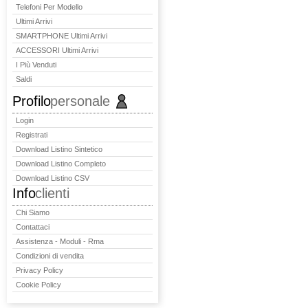
Telefoni Per Modello
Ultimi Arrivi
SMARTPHONE Ultimi Arrivi
ACCESSORI Ultimi Arrivi
I Più Venduti
Saldi
Profilo
personale
Login
Registrati
Download Listino Sintetico
Download Listino Completo
Download Listino CSV
Info
clienti
Chi Siamo
Contattaci
Assistenza - Moduli - Rma
Condizioni di vendita
Privacy Policy
Cookie Policy