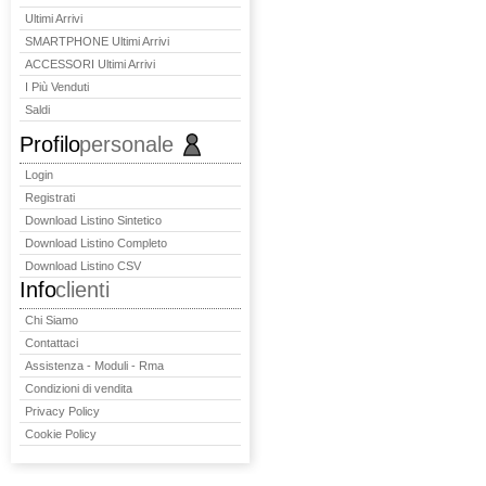
Ultimi Arrivi
SMARTPHONE Ultimi Arrivi
ACCESSORI Ultimi Arrivi
I Più Venduti
Saldi
Profilo
personale
Login
Registrati
Download Listino Sintetico
Download Listino Completo
Download Listino CSV
Info
clienti
Chi Siamo
Contattaci
Assistenza - Moduli - Rma
Condizioni di vendita
Privacy Policy
Cookie Policy