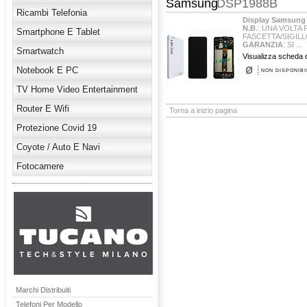
Samsung
DSP1988B
Ricambi Telefonia
Display Samsung 
N.B
.: UNA VOLTA
Smartphone E Tablet
FASCETTA/SIGILL
GARANZIA
: SI ...
Smartwatch
Visualizza scheda d
Notebook E PC
NON DISPONIBI
TV Home Video Entertainment
Router E Wifi
Torna a inizio pagina
Protezione Covid 19
Coyote / Auto E Navi
Fotocamere
Marchi Distribuiti
Telefoni Per Modello