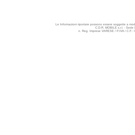
Le Informazioni riportate possono essere soggette a modifi
C.D.R. MOBILE s.r.l. - Sede 
n. Reg. Imprese VARESE / P.IVA / C.F.: