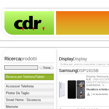
Ricerca
prodotti
Display
Display
Ordina per:
prezzo crescente
|
marca
|
n
Samsung
DSP1915B
Ricerca per Telefono/Tablet
Display Samsung 
N.B
.: UNA VOLTA
FASCETTA/SIGILL
GARANZIA
: SI ...
Accessori Telefonia
Visualizza scheda d
Plotter Da Taglio
IN MAGAZZINO
Smart Home - Sicurezza
Memorie