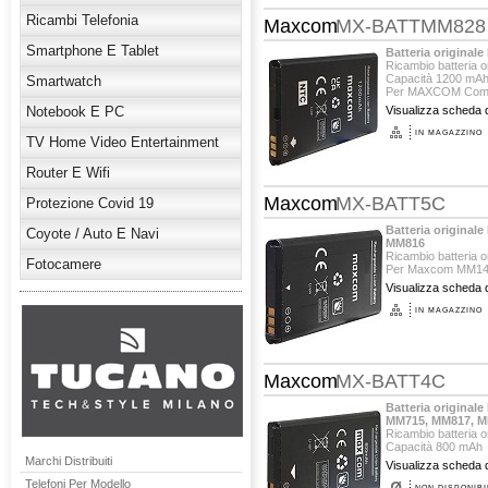
Ricambi Telefonia
Maxcom
MX-BATTMM828
Smartphone E Tablet
Batteria origina
Ricambio batteria 
Capacità 1200 mA
Smartwatch
Per MAXCOM Comf
Notebook E PC
Visualizza scheda d
IN MAGAZZINO
TV Home Video Entertainment
Router E Wifi
Maxcom
MX-BATT5C
Protezione Covid 19
Batteria origina
Coyote / Auto E Navi
MM816
Ricambio batteria 
Fotocamere
Per Maxcom MM14
Visualizza scheda d
IN MAGAZZINO
Maxcom
MX-BATT4C
Batteria origina
MM715, MM817, 
Ricambio batteria 
Capacità 800 mAh
Per Maxcom MM13
Marchi Distribuiti
Visualizza scheda d
Telefoni Per Modello
NON DISPONIBI