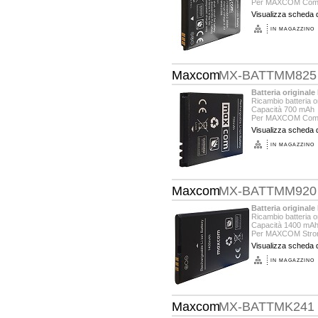
Per MAXCOM Comf
Visualizza scheda d
IN MAGAZZINO
Maxcom
MX-BATTMM825
Batteria origina
Ricambio batteria 
Capacità 700 mAh
Per MAXCOM Comf
Visualizza scheda d
IN MAGAZZINO
Maxcom
MX-BATTMM920
Batteria origina
Ricambio batteria 
Capacità 1400 mA
Per MAXCOM Stro
Visualizza scheda d
IN MAGAZZINO
Maxcom
MX-BATTMK241