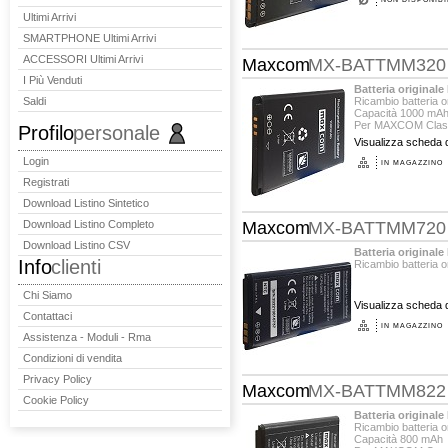
Ultimi Arrivi
SMARTPHONE Ultimi Arrivi
ACCESSORI Ultimi Arrivi
Maxcom
MX-BATTMM320
I Più Venduti
Batteria origina
Saldi
Ricambio batteria 
Capacità 1000 mA
Per MAXCOM Clas
Profilo
personale
Visualizza scheda d
Login
IN MAGAZZINO
Registrati
Download Listino Sintetico
Download Listino Completo
Maxcom
MX-BATTMM720
Download Listino CSV
Batteria origina
Info
clienti
Ricambio batteria
Chi Siamo
Visualizza scheda d
Contattaci
IN MAGAZZINO
Assistenza - Moduli - Rma
Condizioni di vendita
Privacy Policy
Maxcom
MX-BATTMM822
Cookie Policy
Batteria origina
Ricambio batteria
Capacità 800 mAh