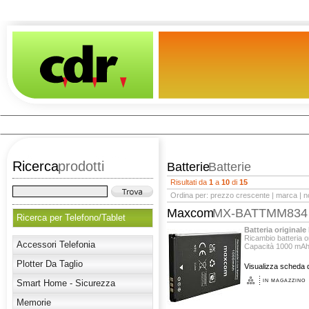
Ricerca
prodotti
Batterie
Batterie
Risultati da
1
a
10
di
15
Ordina per:
prezzo crescente
|
marca
|
n
Maxcom
MX-BATTMM834
Ricerca per Telefono/Tablet
Batteria origina
Ricambio batteria
Accessori Telefonia
Capacità 1000 mA
Plotter Da Taglio
Visualizza scheda d
Smart Home - Sicurezza
IN MAGAZZINO
Memorie