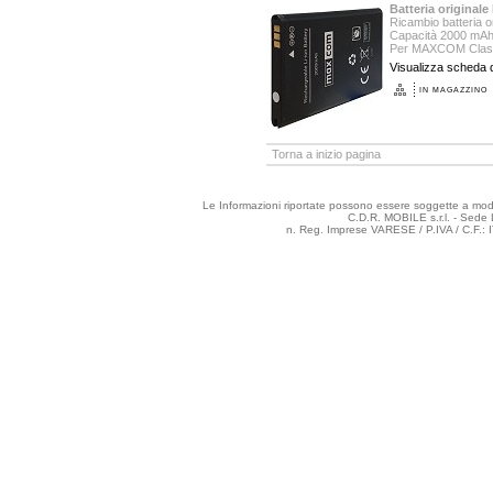
Batteria origina
Ricambio batteria 
Capacità 2000 mA
Per MAXCOM Clas
Visualizza scheda d
IN MAGAZZINO
Torna a inizio pagina
Le Informazioni riportate possono essere soggette a modifi
C.D.R. MOBILE s.r.l. - Sede 
n. Reg. Imprese VARESE / P.IVA / C.F.: