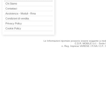
Chi Siamo
Contattaci
Assistenza - Moduli - Rma
Condizioni di vendita
Privacy Policy
Cookie Policy
Le Informazioni riportate possono essere soggette a modifi
C.D.R. MOBILE s.r.l. - Sede 
n. Reg. Imprese VARESE / P.IVA / C.F.: