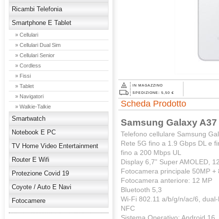
Ricambi Telefonia
Smartphone E Tablet
» Cellulari
» Cellulari Dual Sim
» Cellulari Senior
» Cordless
» Fissi
» Tablet
IN MAGAZZINO
SPEDIZIONE: 5,50 €
» Navigatori
Scheda Prodotto
» Walkie-Talkie
Smartwatch
Samsung Galaxy A37 I
Notebook E PC
Telefono cellulare Samsung Ga
Rete 5G fino a 1.9 Gbps DL e f
TV Home Video Entertainment
fino a 200 Mbps UL
Router E Wifi
Display 6,7” Super AMOLED, 12
Fotocamera principale 50MP +
Protezione Covid 19
Fotocamera anteriore: 12 MP
Coyote / Auto E Navi
Bluetooth 5,3
Wi-Fi 802.11 a/b/g/n/ac/6, dual-
Fotocamere
NFC
Sistema Operativo: Android 16