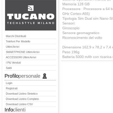
Memoria 128 GB
Processore : Processore a 64 b
GHz Cortex-A55)
Tipologia Sim Dual sim Nano-S
Sensori:
Giroscopio
Sensore geomagnetico
Marchi Distribuiti
Riconoscimento del volto
Telefoni Per Modello
Ultimi Arrivi
Dimensione 162,9 x 78,2 x 7,4
Peso 196g
SMARTPHONE Ultimi Arrivi
Batteria 5000 mAh con ricarica 
ACCESSORI Ultimi Arrivi
I Più Venduti
Saldi
Profilo
personale
Login
Registrati
Download Listino Sintetico
Download Listino Completo
Download Listino CSV
Info
clienti