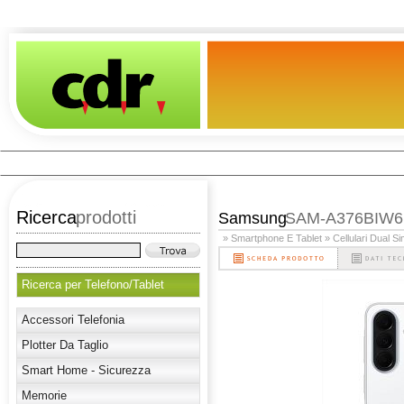
Ricerca
prodotti
Samsung
SAM-A376BIW6
» Smartphone E Tablet
» Cellulari Dual S
Ricerca per Telefono/Tablet
Accessori Telefonia
Plotter Da Taglio
Smart Home - Sicurezza
Memorie