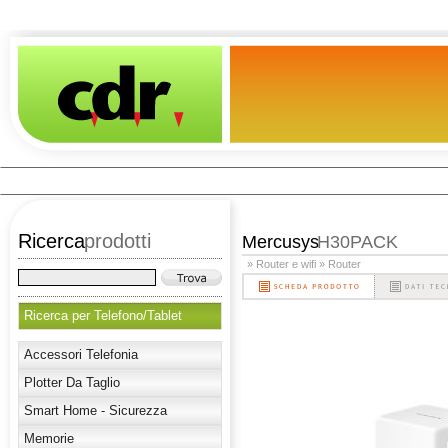
Ricerca
prodotti
Mercusys
H30PACK
» Router e wifi
» Router
Ricerca per Telefono/Tablet
Accessori Telefonia
Plotter Da Taglio
Smart Home - Sicurezza
Memorie