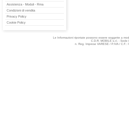
Assistenza - Moduli - Rma
Condizioni di vendita
Privacy Policy
Cookie Policy
Le Informazioni riportate possono essere soggette a modifi
C.D.R. MOBILE s.r.l. - Sede 
n. Reg. Imprese VARESE / P.IVA / C.F.: