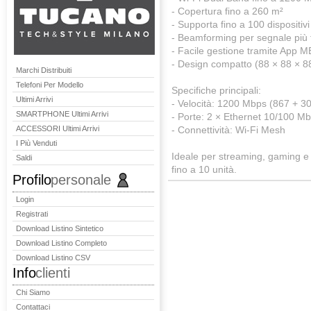
- Copertura fino a 260 m²
- Supporta fino a 100 dispositivi
- Beamforming per segnale più f
- Facile gestione tramite App
- Design compatto (88 × 88 × 
Marchi Distribuiti
Telefoni Per Modello
Specifiche principali:
Ultimi Arrivi
- Velocità: 1200 Mbps (867 + 3
SMARTPHONE Ultimi Arrivi
- Porte: 2 × Ethernet 10/100 Mb
ACCESSORI Ultimi Arrivi
- Connettività: Wi-Fi Mesh
I Più Venduti
Ideale per streaming, gaming e
Saldi
fino a 10 unità.
Profilo
personale
Login
Registrati
Download Listino Sintetico
Download Listino Completo
Download Listino CSV
Info
clienti
Chi Siamo
Contattaci