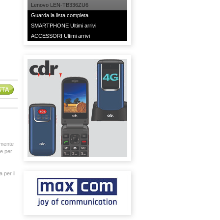
Lenovo LEN-TB336ZU6
Guarda la lista completa
SMARTPHONE Ultimi arrivi
ACCESSORI Ultimi arrivi
amente
le per
 per il