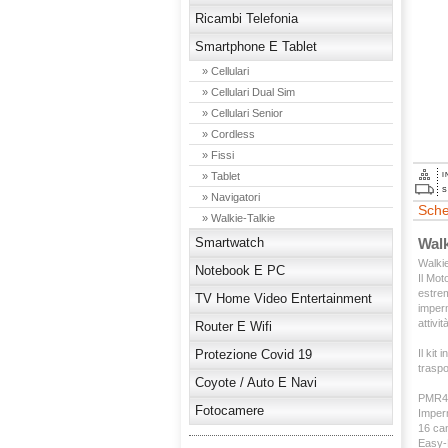
Ricambi Telefonia
Smartphone E Tablet
» Cellulari
» Cellulari Dual Sim
» Cellulari Senior
» Cordless
» Fissi
» Tablet
I
S
» Navigatori
Sche
» Walkie-Talkie
Smartwatch
Walk
Walkie
Notebook E PC
Il Mot
estrem
TV Home Video Entertainment
imperm
attivi
Router E Wifi
Protezione Covid 19
Il kit
traspo
Coyote / Auto E Navi
PMR44
Fotocamere
Imperm
16 can
Easy-