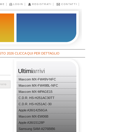
ME
LOGIN
REGISTRATI
CONTATTI
026 CLICCA QUI PER DETTAGLIO
Ultimi
arrivi
Maxcom MX-FW49V-NFC
Maxcom MX-FW49BL-NFC
Maxcom MX-MPAGE15
C.D.R. HS-H251AC30TT
C.D.R. HS-H251AC-30
Apple A36I14256GA
Maxcom MX-EW06B
Apple A36I15128P
Samsung SAM-A276BIB6