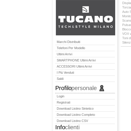
Displa
Torci
Auto 
Monito
Scansi
Pulsan
Blocco
VOX v
Toni d
Marchi Distribuiti
Silenz
Telefoni Per Modello
Ultimi Arrivi
SMARTPHONE Ultimi Arrivi
ACCESSORI Ultimi Arrivi
I Più Venduti
Saldi
Profilo
personale
Login
Registrati
Download Listino Sintetico
Download Listino Completo
Download Listino CSV
Info
clienti