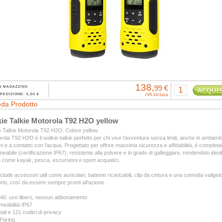
138,
99 €
N MAGAZZINO
PEDIZIONE: 5,50 €
IVA inclusa
da Prodotto
ie Talkie Motorola T92 H2O yellow
 Talkie Motorola T92 H2O. Colore yellow.
orola T92 H2O è il walkie-talkie perfetto per chi vive l’avventura senza limiti, anche in ambienti
i e a contatto con l’acqua. Progettato per offrire massima sicurezza e affidabilità, è complet
eabile (certificazione IP67), resistente alla polvere e in grado di galleggiare, rendendolo idea
tà come kayak, pesca, escursioni e sport acquatici.
 include accessori utili come auricolari, batterie ricaricabili, clip da cintura e una comoda valigetta
rto, così da essere sempre pronti all’azione.
6: uso libero, nessun abbonamento
eabilità IP67
ali e 121 codici di privacy
Paring