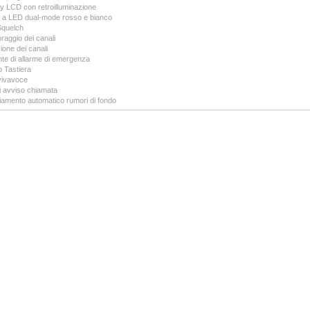
y LCD con retroilluminazione
a a LED dual-mode rosso e bianco
Squelch
raggio dei canali
one dei canali
te di allarme di emergenza
 Tastiera
ivavoce
i avviso chiamata
iamento automatico rumori di fondo