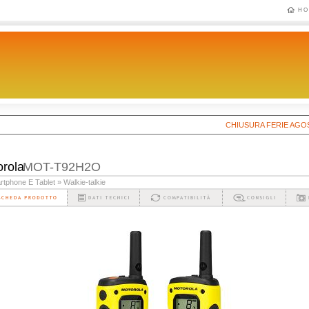
HO
CHIUSURA FERIE AGOSTO 2
orola
MOT-T92H2O
rtphone E Tablet
» Walkie-talkie