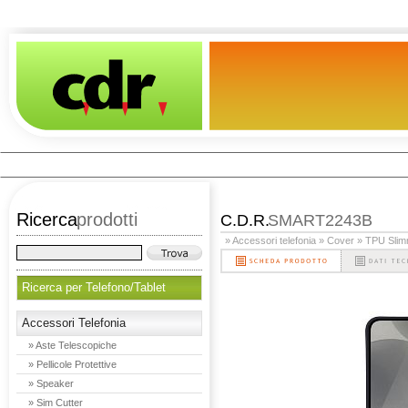
Ricerca
prodotti
C.D.R.
SMART2243B
» Accessori telefonia
» Cover
» TPU Sli
Ricerca per Telefono/Tablet
Accessori Telefonia
» Aste Telescopiche
» Pellicole Protettive
» Speaker
» Sim Cutter