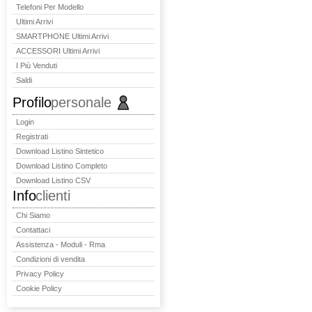
Telefoni Per Modello
Ultimi Arrivi
SMARTPHONE Ultimi Arrivi
ACCESSORI Ultimi Arrivi
I Più Venduti
Saldi
Profilo
personale
Login
Registrati
Download Listino Sintetico
Download Listino Completo
Download Listino CSV
Info
clienti
Chi Siamo
Contattaci
Assistenza - Moduli - Rma
Condizioni di vendita
Privacy Policy
Cookie Policy