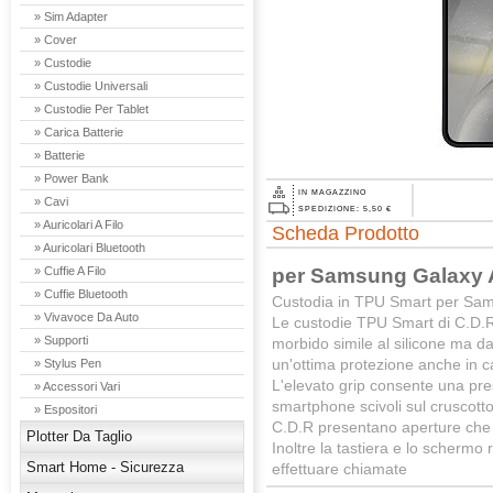
» Sim Adapter
» Cover
» Custodie
» Custodie Universali
» Custodie Per Tablet
» Carica Batterie
» Batterie
» Power Bank
IN MAGAZZINO
» Cavi
SPEDIZIONE: 5,50 €
» Auricolari A Filo
Scheda Prodotto
» Auricolari Bluetooth
per Samsung Galaxy 
» Cuffie A Filo
» Cuffie Bluetooth
Custodia in TPU Smart per Sam
» Vivavoce Da Auto
Le custodie TPU Smart di C.D.R
» Supporti
morbido simile al silicone ma d
un'ottima protezione anche in c
» Stylus Pen
L'elevato grip consente una pres
» Accessori Vari
smartphone scivoli sul cruscotto 
» Espositori
C.D.R presentano aperture che c
Plotter Da Taglio
Inoltre la tastiera e lo schermo
Smart Home - Sicurezza
effettuare chiamate