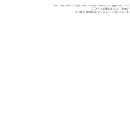
Le Informazioni riportate possono essere soggette a modifi
C.D.R. MOBILE s.r.l. - Sede 
n. Reg. Imprese VARESE / P.IVA / C.F.: