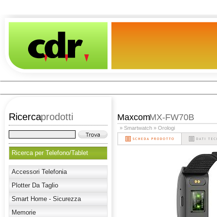
Ricerca
prodotti
Maxcom
MX-FW70B
» Smartwatch
» Orologi
Ricerca per Telefono/Tablet
Accessori Telefonia
Plotter Da Taglio
Smart Home - Sicurezza
Memorie