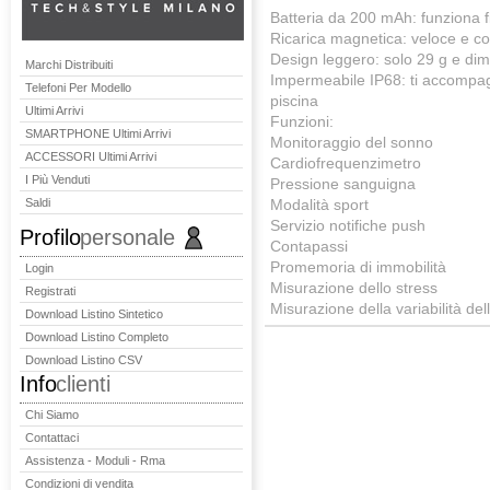
Batteria da 200 mAh: funziona fi
Ricarica magnetica: veloce e c
Design leggero: solo 29 g e d
Marchi Distribuiti
Impermeabile IP68: ti accompagn
Telefoni Per Modello
piscina
Ultimi Arrivi
Funzioni:
SMARTPHONE Ultimi Arrivi
Monitoraggio del sonno
ACCESSORI Ultimi Arrivi
Cardiofrequenzimetro
I Più Venduti
Pressione sanguigna
Saldi
Modalità sport
Servizio notifiche push
Profilo
personale
Contapassi
Promemoria di immobilità
Login
Misurazione dello stress
Registrati
Misurazione della variabilità de
Download Listino Sintetico
Download Listino Completo
Download Listino CSV
Info
clienti
Chi Siamo
Contattaci
Assistenza - Moduli - Rma
Condizioni di vendita