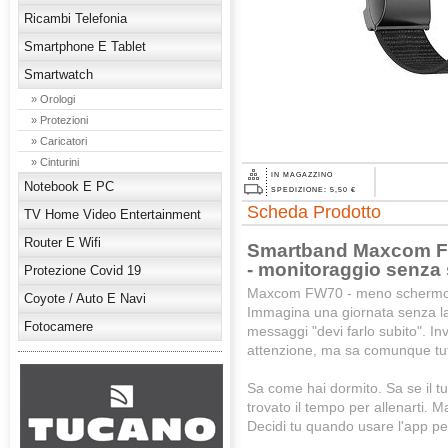
Ricambi Telefonia
Smartphone E Tablet
Smartwatch
» Orologi
» Protezioni
» Caricatori
» Cinturini
IN MAGAZZINO
Notebook E PC
SPEDIZIONE: 5,50 €
Scheda Prodotto
TV Home Video Entertainment
Router E Wifi
Smartband Maxcom FW
- monitoraggio senza 
Protezione Covid 19
Maxcom FW70 - meno schermo, 
Coyote / Auto E Navi
Immagina una giornata senza la f
Fotocamere
messaggi "devi farlo subito". In
attenzione, ma sa comunque tutt
Sa come hai dormito. Sa se il tu
trovato il tempo per allenarti. M
Decidi tu quando usare l'app per 