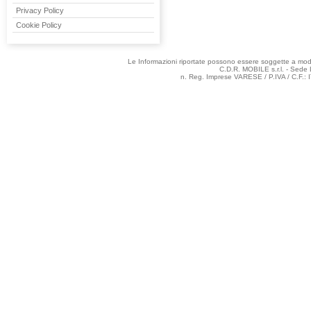
Privacy Policy
Cookie Policy
Le Informazioni riportate possono essere soggette a modifi
C.D.R. MOBILE s.r.l. - Sede 
n. Reg. Imprese VARESE / P.IVA / C.F.: